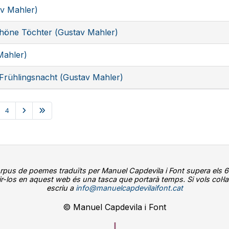
tav Mahler)
höne Töchter (Gustav Mahler)
Mahler)
er Frühlingsnacht (Gustav Mahler)
4
orpus de poemes traduïts per Manuel Capdevila i Font supera els 6
ir-los en aquest web és una tasca que portarà temps. Si vols col·la
escriu a
info@manuelcapdevilaifont.cat
© Manuel Capdevila i Font