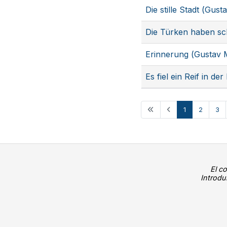
Die stille Stadt (Gus
Die Türken haben sc
Erinnerung (Gustav 
Es fiel ein Reif in d
1
2
3
El c
Introdu