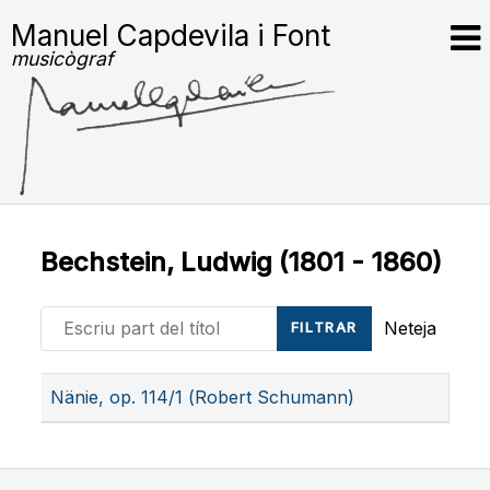
Manuel Capdevila i Font
musicògraf
Bechstein, Ludwig (1801 - 1860)
Escriu part del títol
Neteja
FILTRAR
Títol
Nänie, op. 114/1 (Robert Schumann)