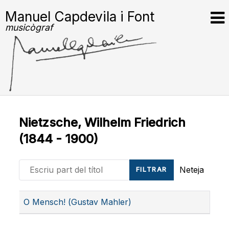
Manuel Capdevila i Font
musicògraf
Nietzsche, Wilhelm Friedrich
(1844 - 1900)
Escriu part del títol
Neteja
FILTRAR
Títol
O Mensch! (Gustav Mahler)