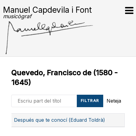
Manuel Capdevila i Font
musicògraf
Quevedo, Francisco de (1580 -
1645)
Escriu part del títol
Neteja
FILTRAR
Títol
Después que te conocí (Eduard Toldrà)