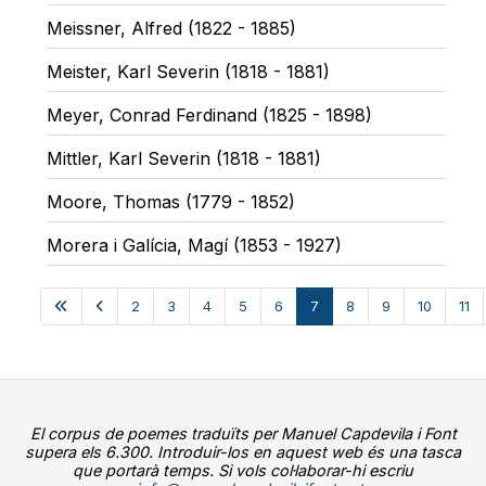
Meissner, Alfred (1822 - 1885)
Meister, Karl Severin (1818 - 1881)
Meyer, Conrad Ferdinand (1825 - 1898)
Mittler, Karl Severin (1818 - 1881)
Moore, Thomas (1779 - 1852)
Morera i Galícia, Magí (1853 - 1927)
2
3
4
5
6
7
8
9
10
11
El corpus de poemes traduïts per Manuel Capdevila i Font
supera els 6.300. Introduir-los en aquest web és una tasca
que portarà temps. Si vols col·laborar-hi escriu