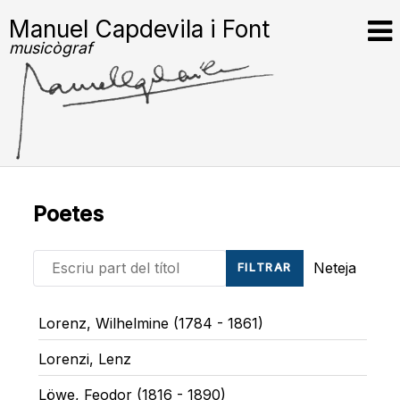
Manuel Capdevila i Font
musicògraf
Poetes
Escriu part del títol
Neteja
FILTRAR
Lorenz, Wilhelmine (1784 - 1861)
Lorenzi, Lenz
Löwe, Feodor (1816 - 1890)